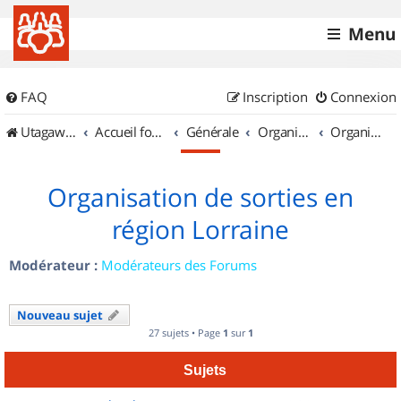
Menu
FAQ
Inscription
Connexion
UtagawaVTT (Randos VTT et VTTAE avec traces GPS)
Accueil forum
Générale
Organisation de sorties & Recherche de partenaires
Organisation de sorties en région Lorraine
Organisation de sorties en
région Lorraine
Modérateur :
Modérateurs des Forums
Nouveau sujet
27 sujets • Page
1
sur
1
Sujets