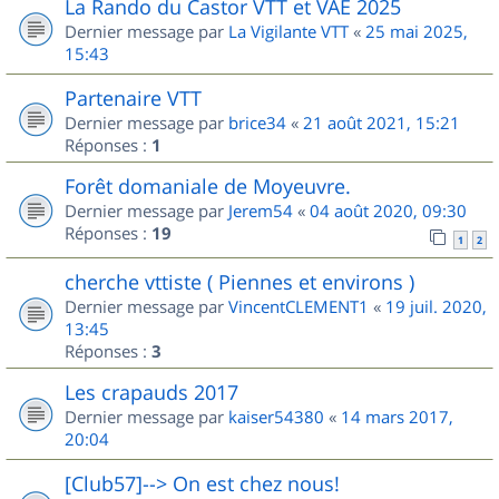
La Rando du Castor VTT et VAE 2025
Dernier message par
La Vigilante VTT
«
25 mai 2025,
15:43
Partenaire VTT
Dernier message par
brice34
«
21 août 2021, 15:21
Réponses :
1
Forêt domaniale de Moyeuvre.
Dernier message par
Jerem54
«
04 août 2020, 09:30
Réponses :
19
1
2
cherche vttiste ( Piennes et environs )
Dernier message par
VincentCLEMENT1
«
19 juil. 2020,
13:45
Réponses :
3
Les crapauds 2017
Dernier message par
kaiser54380
«
14 mars 2017,
20:04
[Club57]--> On est chez nous!