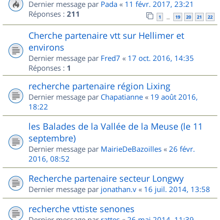
Dernier message par
Pada
«
11 févr. 2017, 23:21
Réponses :
211
1
19
20
21
22
…
Cherche partenaire vtt sur Hellimer et
environs
Dernier message par
Fred7
«
17 oct. 2016, 14:35
Réponses :
1
recherche partenaire région Lixing
Dernier message par
Chapatianne
«
19 août 2016,
18:22
les Balades de la Vallée de la Meuse (le 11
septembre)
Dernier message par
MairieDeBazoilles
«
26 févr.
2016, 08:52
Recherche partenaire secteur Longwy
Dernier message par
jonathan.v
«
16 juil. 2014, 13:58
recherche vttiste senones
Dernier message par
rattes
«
26 mai 2014, 11:39