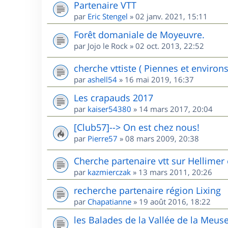
Partenaire VTT
par
Eric Stengel
»
02 janv. 2021, 15:11
Forêt domaniale de Moyeuvre.
par
Jojo le Rock
»
02 oct. 2013, 22:52
cherche vttiste ( Piennes et environs
par
ashell54
»
16 mai 2019, 16:37
Les crapauds 2017
par
kaiser54380
»
14 mars 2017, 20:04
[Club57]--> On est chez nous!
par
Pierre57
»
08 mars 2009, 20:38
Cherche partenaire vtt sur Hellimer 
par
kazmierczak
»
13 mars 2011, 20:26
recherche partenaire région Lixing
par
Chapatianne
»
19 août 2016, 18:22
les Balades de la Vallée de la Meus