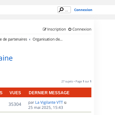
Connexion
Inscription
Connexion
e de partenaires
Organisation de sorties en région Lorraine
aine
27 sujets • Page
1
sur
1
S
VUES
DERNIER MESSAGE
D
par
La Vigilante VTT
V
35304
e
25 mai 2025, 15:43
r
u