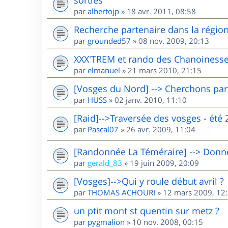
par
albertojp
»
18 avr. 2011, 08:58
Recherche partenaire dans la région 
par
grounded57
»
08 nov. 2009, 20:13
XXX'TREM et rando des Chanoinesse
par
elmanuel
»
21 mars 2010, 21:15
[Vosges du Nord] --> Cherchons par
par
HUSS
»
02 janv. 2010, 11:10
[Raid]-->Traversée des vosges - été 
par
Pascal07
»
26 avr. 2009, 11:04
[Randonnée La Téméraire] --> Donne 
par
gerald_83
»
19 juin 2009, 20:09
[Vosges]-->Qui y roule début avril ?
par
THOMAS ACHOURI
»
12 mars 2009, 12
un ptit mont st quentin sur metz ?
par
pygmalion
»
10 nov. 2008, 00:15