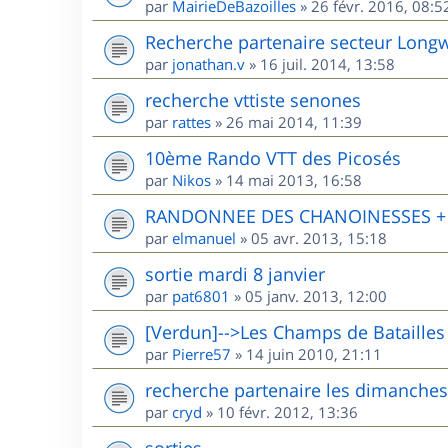
par
MairieDeBazoilles
»
26 févr. 2016, 08:5
Recherche partenaire secteur Long
par
jonathan.v
»
16 juil. 2014, 13:58
recherche vttiste senones
par
rattes
»
26 mai 2014, 11:39
10ème Rando VTT des Picosés
par
Nikos
»
14 mai 2013, 16:58
RANDONNEE DES CHANOINESSES + R
par
elmanuel
»
05 avr. 2013, 15:18
sortie mardi 8 janvier
par
pat6801
»
05 janv. 2013, 12:00
[Verdun]-->Les Champs de Batailles
par
Pierre57
»
14 juin 2010, 21:11
recherche partenaire les dimanches
par
cryd
»
10 févr. 2012, 13:36
sorties