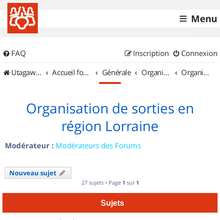
Menu
FAQ
Inscription
Connexion
UtagawaVTT (Randos VTT et VTTAE avec traces GPS)
Accueil forum
Générale
Organisation de sorties & Recherche de partenaires
Organisation de sorties en région Lorraine
Organisation de sorties en
région Lorraine
Modérateur :
Modérateurs des Forums
Nouveau sujet
27 sujets • Page
1
sur
1
Sujets