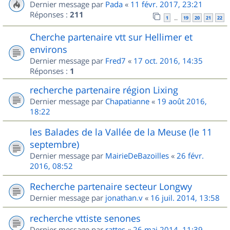
Dernier message par
Pada
«
11 févr. 2017, 23:21
Réponses :
211
1
19
20
21
22
…
Cherche partenaire vtt sur Hellimer et
environs
Dernier message par
Fred7
«
17 oct. 2016, 14:35
Réponses :
1
recherche partenaire région Lixing
Dernier message par
Chapatianne
«
19 août 2016,
18:22
les Balades de la Vallée de la Meuse (le 11
septembre)
Dernier message par
MairieDeBazoilles
«
26 févr.
2016, 08:52
Recherche partenaire secteur Longwy
Dernier message par
jonathan.v
«
16 juil. 2014, 13:58
recherche vttiste senones
Dernier message par
rattes
«
26 mai 2014, 11:39