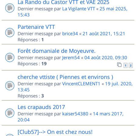
La Rando du Castor VTT et VAE 2025
Dernier message par
La Vigilante VTT
«
25 mai 2025,
15:43
Partenaire VTT
Dernier message par
brice34
«
21 août 2021, 15:21
Réponses :
1
Forêt domaniale de Moyeuvre.
Dernier message par
Jerem54
«
04 août 2020, 09:30
Réponses :
19
1
2
cherche vttiste ( Piennes et environs )
Dernier message par
VincentCLEMENT1
«
19 juil. 2020,
13:45
Réponses :
3
Les crapauds 2017
Dernier message par
kaiser54380
«
14 mars 2017,
20:04
[Club57]--> On est chez nous!