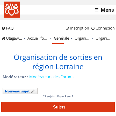
Menu
FAQ
Inscription
Connexion
UtagawaVTT (Randos VTT et VTTAE avec traces GPS)
Accueil forum
Générale
Organisation de sorties & Recherche de partenaires
Organisation de sorties en région Lorraine
Organisation de sorties en
région Lorraine
Modérateur :
Modérateurs des Forums
Nouveau sujet
27 sujets • Page
1
sur
1
Sujets