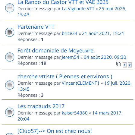
La Rando du Castor VTT et VAE 2025
Dernier message par
La Vigilante VTT
«
25 mai 2025,
15:43
Partenaire VTT
Dernier message par
brice34
«
21 août 2021, 15:21
Réponses :
1
Forêt domaniale de Moyeuvre.
Dernier message par
Jerem54
«
04 août 2020, 09:30
Réponses :
19
1
2
cherche vttiste ( Piennes et environs )
Dernier message par
VincentCLEMENT1
«
19 juil. 2020,
13:45
Réponses :
3
Les crapauds 2017
Dernier message par
kaiser54380
«
14 mars 2017,
20:04
[Club57]--> On est chez nous!