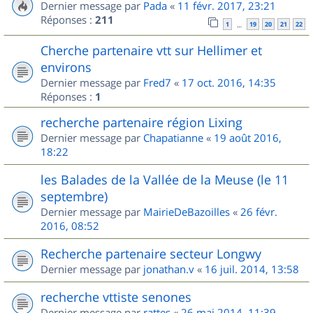
Dernier message par
Pada
«
11 févr. 2017, 23:21
Réponses :
211
1
19
20
21
22
…
Cherche partenaire vtt sur Hellimer et
environs
Dernier message par
Fred7
«
17 oct. 2016, 14:35
Réponses :
1
recherche partenaire région Lixing
Dernier message par
Chapatianne
«
19 août 2016,
18:22
les Balades de la Vallée de la Meuse (le 11
septembre)
Dernier message par
MairieDeBazoilles
«
26 févr.
2016, 08:52
Recherche partenaire secteur Longwy
Dernier message par
jonathan.v
«
16 juil. 2014, 13:58
recherche vttiste senones
Dernier message par
rattes
«
26 mai 2014, 11:39