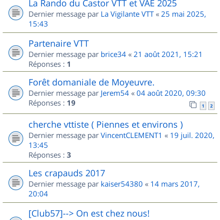
La Rando du Castor VTT et VAE 2025
Dernier message par
La Vigilante VTT
«
25 mai 2025,
15:43
Partenaire VTT
Dernier message par
brice34
«
21 août 2021, 15:21
Réponses :
1
Forêt domaniale de Moyeuvre.
Dernier message par
Jerem54
«
04 août 2020, 09:30
Réponses :
19
1
2
cherche vttiste ( Piennes et environs )
Dernier message par
VincentCLEMENT1
«
19 juil. 2020,
13:45
Réponses :
3
Les crapauds 2017
Dernier message par
kaiser54380
«
14 mars 2017,
20:04
[Club57]--> On est chez nous!