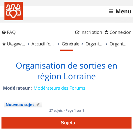
Menu
FAQ
Inscription
Connexion
UtagawaVTT (Randos VTT et VTTAE avec traces GPS)
Accueil forum
Générale
Organisation de sorties & Recherche de partenaires
Organisation de sorties en région Lorraine
Organisation de sorties en
région Lorraine
Modérateur :
Modérateurs des Forums
Nouveau sujet
27 sujets • Page
1
sur
1
Sujets