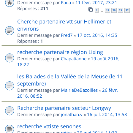
Dernier message par
Pada
«
11 févr. 2017, 23:21
Réponses :
211
1
19
20
21
22
…
Cherche partenaire vtt sur Hellimer et
environs
Dernier message par
Fred7
«
17 oct. 2016, 14:35
Réponses :
1
recherche partenaire région Lixing
Dernier message par
Chapatianne
«
19 août 2016,
18:22
les Balades de la Vallée de la Meuse (le 11
septembre)
Dernier message par
MairieDeBazoilles
«
26 févr.
2016, 08:52
Recherche partenaire secteur Longwy
Dernier message par
jonathan.v
«
16 juil. 2014, 13:58
recherche vttiste senones
Dernier message par
rattes
«
26 mai 2014, 11:39