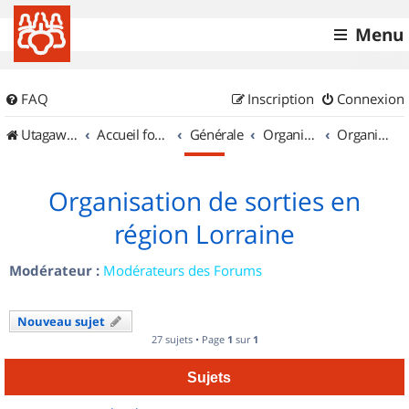
Menu
FAQ
Inscription
Connexion
UtagawaVTT (Randos VTT et VTTAE avec traces GPS)
Accueil forum
Générale
Organisation de sorties & Recherche de partenaires
Organisation de sorties en région Lorraine
Organisation de sorties en
région Lorraine
Modérateur :
Modérateurs des Forums
Nouveau sujet
27 sujets • Page
1
sur
1
Sujets