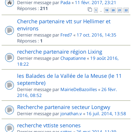
Dernier message par
Pada
«
11 févr. 2017, 23:21
Réponses :
211
1
19
20
21
22
…
Cherche partenaire vtt sur Hellimer et
environs
Dernier message par
Fred7
«
17 oct. 2016, 14:35
Réponses :
1
recherche partenaire région Lixing
Dernier message par
Chapatianne
«
19 août 2016,
18:22
les Balades de la Vallée de la Meuse (le 11
septembre)
Dernier message par
MairieDeBazoilles
«
26 févr.
2016, 08:52
Recherche partenaire secteur Longwy
Dernier message par
jonathan.v
«
16 juil. 2014, 13:58
recherche vttiste senones
Dernier message par
rattes
«
26 mai 2014, 11:39