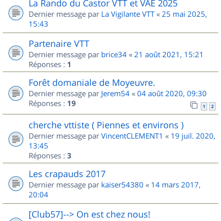
La Rando du Castor VTT et VAE 2025
Dernier message par
La Vigilante VTT
«
25 mai 2025,
15:43
Partenaire VTT
Dernier message par
brice34
«
21 août 2021, 15:21
Réponses :
1
Forêt domaniale de Moyeuvre.
Dernier message par
Jerem54
«
04 août 2020, 09:30
Réponses :
19
1
2
cherche vttiste ( Piennes et environs )
Dernier message par
VincentCLEMENT1
«
19 juil. 2020,
13:45
Réponses :
3
Les crapauds 2017
Dernier message par
kaiser54380
«
14 mars 2017,
20:04
[Club57]--> On est chez nous!