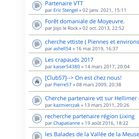
Partenaire VTT
par
Eric Stengel
»
02 janv. 2021, 15:11
Forêt domaniale de Moyeuvre.
par
Jojo le Rock
»
02 oct. 2013, 22:52
cherche vttiste ( Piennes et environs
par
ashell54
»
16 mai 2019, 16:37
Les crapauds 2017
par
kaiser54380
»
14 mars 2017, 20:04
[Club57]--> On est chez nous!
par
Pierre57
»
08 mars 2009, 20:38
Cherche partenaire vtt sur Hellimer 
par
kazmierczak
»
13 mars 2011, 20:26
recherche partenaire région Lixing
par
Chapatianne
»
19 août 2016, 18:22
les Balades de la Vallée de la Meus