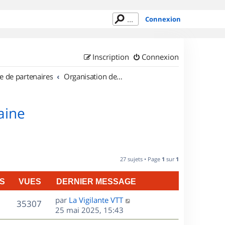
Connexion
Inscription
Connexion
e de partenaires
Organisation de sorties en région Lorraine
aine
27 sujets • Page
1
sur
1
S
VUES
DERNIER MESSAGE
D
par
La Vigilante VTT
V
35307
e
25 mai 2025, 15:43
r
u