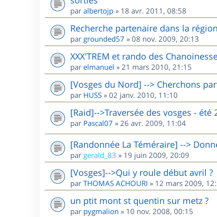
par
albertojp
»
18 avr. 2011, 08:58
Recherche partenaire dans la région 
par
grounded57
»
08 nov. 2009, 20:13
XXX'TREM et rando des Chanoinesse
par
elmanuel
»
21 mars 2010, 21:15
[Vosges du Nord] --> Cherchons par
par
HUSS
»
02 janv. 2010, 11:10
[Raid]-->Traversée des vosges - été 
par
Pascal07
»
26 avr. 2009, 11:04
[Randonnée La Téméraire] --> Donne 
par
gerald_83
»
19 juin 2009, 20:09
[Vosges]-->Qui y roule début avril ?
par
THOMAS ACHOURI
»
12 mars 2009, 12
un ptit mont st quentin sur metz ?
par
pygmalion
»
10 nov. 2008, 00:15