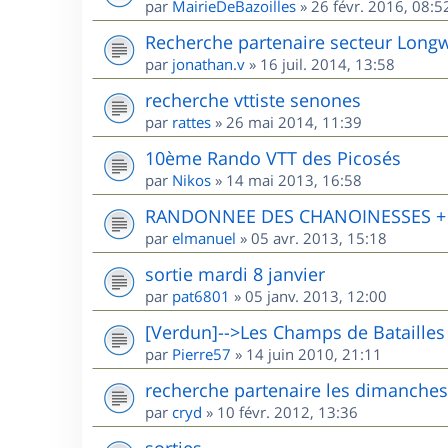
par
MairieDeBazoilles
»
26 févr. 2016, 08:5
Recherche partenaire secteur Long
par
jonathan.v
»
16 juil. 2014, 13:58
recherche vttiste senones
par
rattes
»
26 mai 2014, 11:39
10ème Rando VTT des Picosés
par
Nikos
»
14 mai 2013, 16:58
RANDONNEE DES CHANOINESSES + R
par
elmanuel
»
05 avr. 2013, 15:18
sortie mardi 8 janvier
par
pat6801
»
05 janv. 2013, 12:00
[Verdun]-->Les Champs de Batailles
par
Pierre57
»
14 juin 2010, 21:11
recherche partenaire les dimanches
par
cryd
»
10 févr. 2012, 13:36
sorties