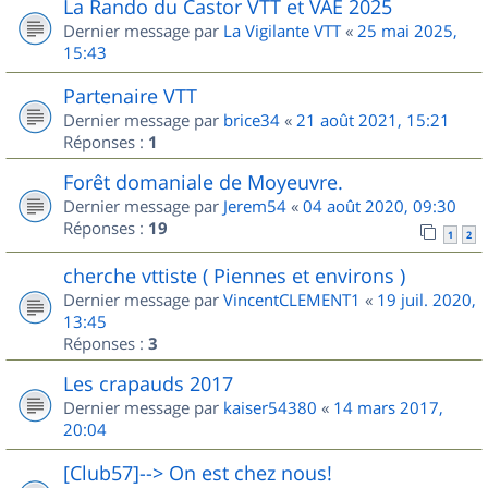
La Rando du Castor VTT et VAE 2025
Dernier message par
La Vigilante VTT
«
25 mai 2025,
15:43
Partenaire VTT
Dernier message par
brice34
«
21 août 2021, 15:21
Réponses :
1
Forêt domaniale de Moyeuvre.
Dernier message par
Jerem54
«
04 août 2020, 09:30
Réponses :
19
1
2
cherche vttiste ( Piennes et environs )
Dernier message par
VincentCLEMENT1
«
19 juil. 2020,
13:45
Réponses :
3
Les crapauds 2017
Dernier message par
kaiser54380
«
14 mars 2017,
20:04
[Club57]--> On est chez nous!