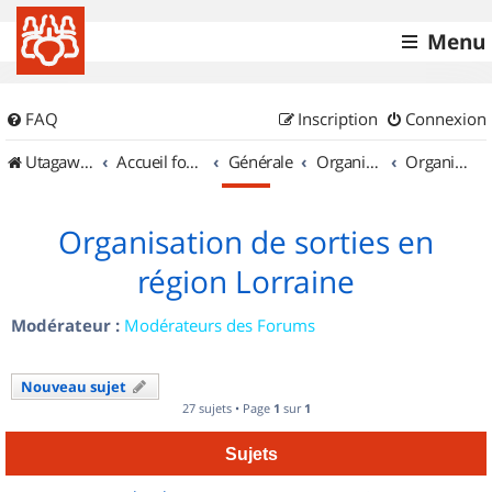
Menu
FAQ
Inscription
Connexion
UtagawaVTT (Randos VTT et VTTAE avec traces GPS)
Accueil forum
Générale
Organisation de sorties & Recherche de partenaires
Organisation de sorties en région Lorraine
Organisation de sorties en
région Lorraine
Modérateur :
Modérateurs des Forums
Nouveau sujet
27 sujets • Page
1
sur
1
Sujets