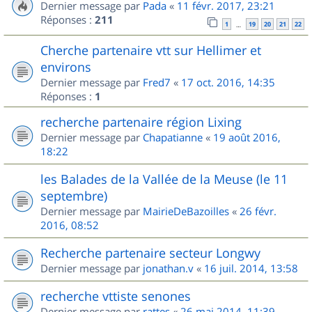
Dernier message par
Pada
«
11 févr. 2017, 23:21
Réponses :
211
1
19
20
21
22
…
Cherche partenaire vtt sur Hellimer et
environs
Dernier message par
Fred7
«
17 oct. 2016, 14:35
Réponses :
1
recherche partenaire région Lixing
Dernier message par
Chapatianne
«
19 août 2016,
18:22
les Balades de la Vallée de la Meuse (le 11
septembre)
Dernier message par
MairieDeBazoilles
«
26 févr.
2016, 08:52
Recherche partenaire secteur Longwy
Dernier message par
jonathan.v
«
16 juil. 2014, 13:58
recherche vttiste senones
Dernier message par
rattes
«
26 mai 2014, 11:39