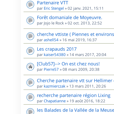
Partenaire VTT
par
Eric Stengel
»
02 janv. 2021, 15:11
Forêt domaniale de Moyeuvre.
par
Jojo le Rock
»
02 oct. 2013, 22:52
cherche vttiste ( Piennes et environs
par
ashell54
»
16 mai 2019, 16:37
Les crapauds 2017
par
kaiser54380
»
14 mars 2017, 20:04
[Club57]--> On est chez nous!
par
Pierre57
»
08 mars 2009, 20:38
Cherche partenaire vtt sur Hellimer 
par
kazmierczak
»
13 mars 2011, 20:26
recherche partenaire région Lixing
par
Chapatianne
»
19 août 2016, 18:22
les Balades de la Vallée de la Meus