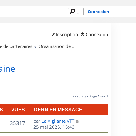
Connexion
Inscription
Connexion
e de partenaires
Organisation de sorties en région Lorraine
aine
27 sujets • Page
1
sur
1
S
VUES
DERNIER MESSAGE
D
par
La Vigilante VTT
V
35317
e
25 mai 2025, 15:43
r
u