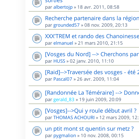
par
albertojp
»
18 avr. 2011, 08:58
Recherche partenaire dans la région 
par
grounded57
»
08 nov. 2009, 20:13
XXX'TREM et rando des Chanoinesse
par
elmanuel
»
21 mars 2010, 21:15
[Vosges du Nord] --> Cherchons par
par
HUSS
»
02 janv. 2010, 11:10
[Raid]-->Traversée des vosges - été 
par
Pascal07
»
26 avr. 2009, 11:04
[Randonnée La Téméraire] --> Donne 
par
gerald_83
»
19 juin 2009, 20:09
[Vosges]-->Qui y roule début avril ?
par
THOMAS ACHOURI
»
12 mars 2009, 12
un ptit mont st quentin sur metz ?
par
pygmalion
»
10 nov. 2008, 00:15