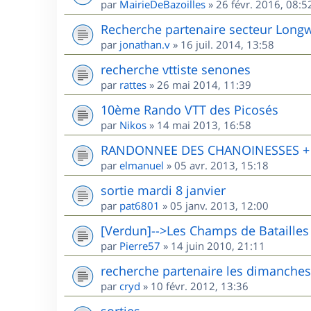
par
MairieDeBazoilles
»
26 févr. 2016, 08:5
Recherche partenaire secteur Long
par
jonathan.v
»
16 juil. 2014, 13:58
recherche vttiste senones
par
rattes
»
26 mai 2014, 11:39
10ème Rando VTT des Picosés
par
Nikos
»
14 mai 2013, 16:58
RANDONNEE DES CHANOINESSES + R
par
elmanuel
»
05 avr. 2013, 15:18
sortie mardi 8 janvier
par
pat6801
»
05 janv. 2013, 12:00
[Verdun]-->Les Champs de Batailles
par
Pierre57
»
14 juin 2010, 21:11
recherche partenaire les dimanches
par
cryd
»
10 févr. 2012, 13:36
sorties