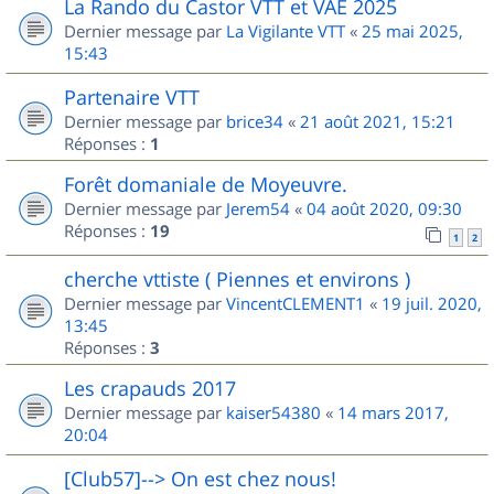
La Rando du Castor VTT et VAE 2025
Dernier message par
La Vigilante VTT
«
25 mai 2025,
15:43
Partenaire VTT
Dernier message par
brice34
«
21 août 2021, 15:21
Réponses :
1
Forêt domaniale de Moyeuvre.
Dernier message par
Jerem54
«
04 août 2020, 09:30
Réponses :
19
1
2
cherche vttiste ( Piennes et environs )
Dernier message par
VincentCLEMENT1
«
19 juil. 2020,
13:45
Réponses :
3
Les crapauds 2017
Dernier message par
kaiser54380
«
14 mars 2017,
20:04
[Club57]--> On est chez nous!