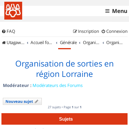
Menu
FAQ
Inscription
Connexion
UtagawaVTT (Randos VTT et VTTAE avec traces GPS)
Accueil forum
Générale
Organisation de sorties & Recherche de partenaires
Organisation de sorties en région Lorraine
Organisation de sorties en
région Lorraine
Modérateur :
Modérateurs des Forums
Nouveau sujet
27 sujets • Page
1
sur
1
Sujets