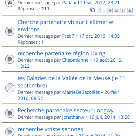
Dernier message par
Pada
«
11 févr. 2017, 23:21
Réponses :
211
1
19
20
21
22
…
Cherche partenaire vtt sur Hellimer et
environs
Dernier message par
Fred7
«
17 oct. 2016, 14:35
Réponses :
1
recherche partenaire région Lixing
Dernier message par
Chapatianne
«
19 août 2016,
18:22
les Balades de la Vallée de la Meuse (le 11
septembre)
Dernier message par
MairieDeBazoilles
«
26 févr.
2016, 08:52
Recherche partenaire secteur Longwy
Dernier message par
jonathan.v
«
16 juil. 2014, 13:58
recherche vttiste senones
Dernier message par
rattes
«
26 mai 2014, 11:39