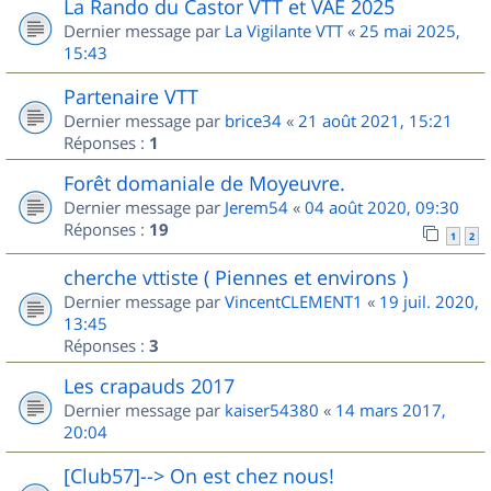
La Rando du Castor VTT et VAE 2025
Dernier message par
La Vigilante VTT
«
25 mai 2025,
15:43
Partenaire VTT
Dernier message par
brice34
«
21 août 2021, 15:21
Réponses :
1
Forêt domaniale de Moyeuvre.
Dernier message par
Jerem54
«
04 août 2020, 09:30
Réponses :
19
1
2
cherche vttiste ( Piennes et environs )
Dernier message par
VincentCLEMENT1
«
19 juil. 2020,
13:45
Réponses :
3
Les crapauds 2017
Dernier message par
kaiser54380
«
14 mars 2017,
20:04
[Club57]--> On est chez nous!