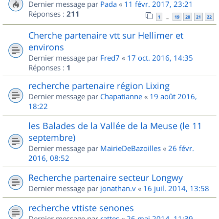
Dernier message par
Pada
«
11 févr. 2017, 23:21
Réponses :
211
1
19
20
21
22
…
Cherche partenaire vtt sur Hellimer et
environs
Dernier message par
Fred7
«
17 oct. 2016, 14:35
Réponses :
1
recherche partenaire région Lixing
Dernier message par
Chapatianne
«
19 août 2016,
18:22
les Balades de la Vallée de la Meuse (le 11
septembre)
Dernier message par
MairieDeBazoilles
«
26 févr.
2016, 08:52
Recherche partenaire secteur Longwy
Dernier message par
jonathan.v
«
16 juil. 2014, 13:58
recherche vttiste senones
Dernier message par
rattes
«
26 mai 2014, 11:39