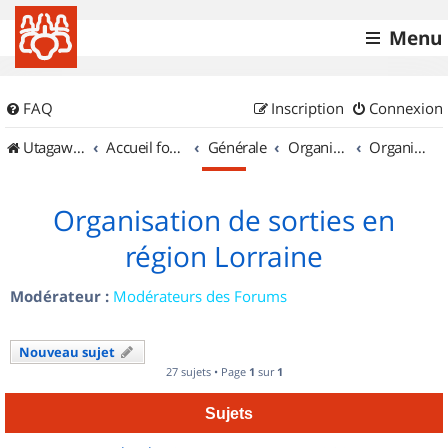
Menu
FAQ
Inscription
Connexion
UtagawaVTT (Randos VTT et VTTAE avec traces GPS)
Accueil forum
Générale
Organisation de sorties & Recherche de partenaires
Organisation de sorties en région Lorraine
Organisation de sorties en
région Lorraine
Modérateur :
Modérateurs des Forums
Nouveau sujet
27 sujets • Page
1
sur
1
Sujets