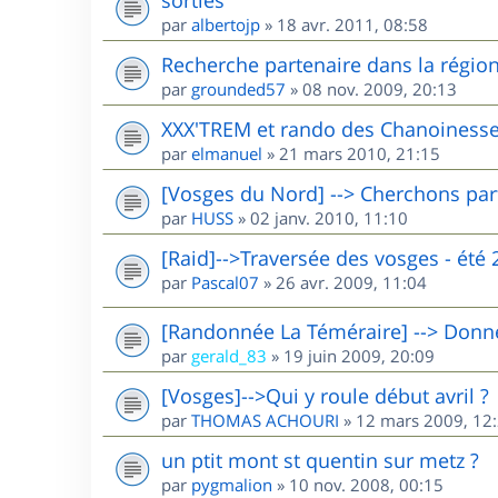
par
albertojp
»
18 avr. 2011, 08:58
Recherche partenaire dans la région 
par
grounded57
»
08 nov. 2009, 20:13
XXX'TREM et rando des Chanoinesse
par
elmanuel
»
21 mars 2010, 21:15
[Vosges du Nord] --> Cherchons par
par
HUSS
»
02 janv. 2010, 11:10
[Raid]-->Traversée des vosges - été 
par
Pascal07
»
26 avr. 2009, 11:04
[Randonnée La Téméraire] --> Donne 
par
gerald_83
»
19 juin 2009, 20:09
[Vosges]-->Qui y roule début avril ?
par
THOMAS ACHOURI
»
12 mars 2009, 12
un ptit mont st quentin sur metz ?
par
pygmalion
»
10 nov. 2008, 00:15