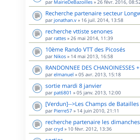
par
MairieDeBazoilles
»
26 févr. 2016, 08:5
Recherche partenaire secteur Long
par
jonathan.v
»
16 juil. 2014, 13:58
recherche vttiste senones
par
rattes
»
26 mai 2014, 11:39
10ème Rando VTT des Picosés
par
Nikos
»
14 mai 2013, 16:58
RANDONNEE DES CHANOINESSES + R
par
elmanuel
»
05 avr. 2013, 15:18
sortie mardi 8 janvier
par
pat6801
»
05 janv. 2013, 12:00
[Verdun]-->Les Champs de Batailles
par
Pierre57
»
14 juin 2010, 21:11
recherche partenaire les dimanches
par
cryd
»
10 févr. 2012, 13:36
sorties