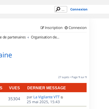
Connexion
Inscription
Connexion
e de partenaires
Organisation de sorties en région Lorraine
aine
27 sujets • Page
1
sur
1
S
VUES
DERNIER MESSAGE
D
par
La Vigilante VTT
V
35304
e
25 mai 2025, 15:43
r
u