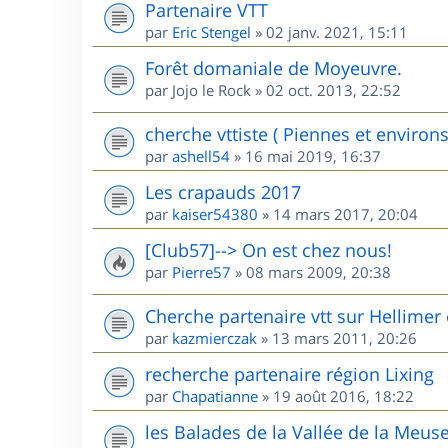
Partenaire VTT
par
Eric Stengel
»
02 janv. 2021, 15:11
Forêt domaniale de Moyeuvre.
par
Jojo le Rock
»
02 oct. 2013, 22:52
cherche vttiste ( Piennes et environs
par
ashell54
»
16 mai 2019, 16:37
Les crapauds 2017
par
kaiser54380
»
14 mars 2017, 20:04
[Club57]--> On est chez nous!
par
Pierre57
»
08 mars 2009, 20:38
Cherche partenaire vtt sur Hellimer 
par
kazmierczak
»
13 mars 2011, 20:26
recherche partenaire région Lixing
par
Chapatianne
»
19 août 2016, 18:22
les Balades de la Vallée de la Meus