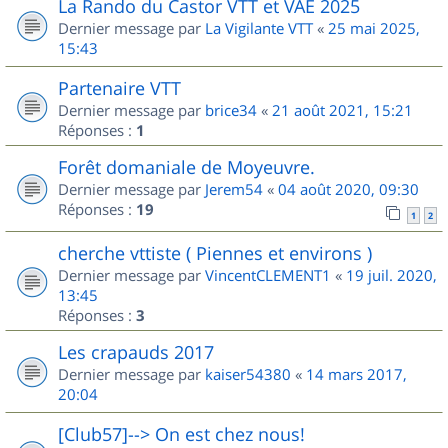
La Rando du Castor VTT et VAE 2025
Dernier message par
La Vigilante VTT
«
25 mai 2025,
15:43
Partenaire VTT
Dernier message par
brice34
«
21 août 2021, 15:21
Réponses :
1
Forêt domaniale de Moyeuvre.
Dernier message par
Jerem54
«
04 août 2020, 09:30
Réponses :
19
1
2
cherche vttiste ( Piennes et environs )
Dernier message par
VincentCLEMENT1
«
19 juil. 2020,
13:45
Réponses :
3
Les crapauds 2017
Dernier message par
kaiser54380
«
14 mars 2017,
20:04
[Club57]--> On est chez nous!