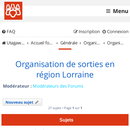
Menu
FAQ
Inscription
Connexion
UtagawaVTT (Randos VTT et VTTAE avec traces GPS)
Accueil forum
Générale
Organisation de sorties & Recherche de partenaires
Organisation de sorties en région Lorraine
Organisation de sorties en
région Lorraine
Modérateur :
Modérateurs des Forums
Nouveau sujet
27 sujets • Page
1
sur
1
Sujets