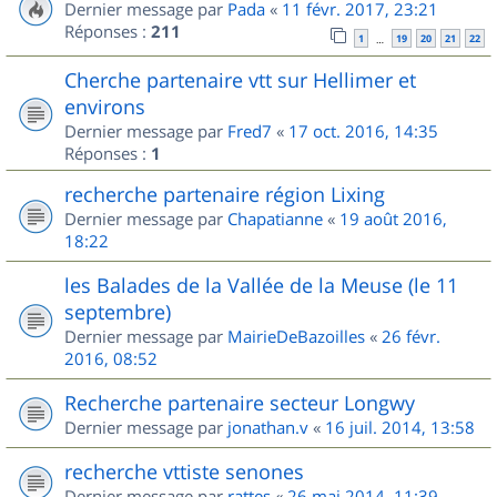
Dernier message par
Pada
«
11 févr. 2017, 23:21
Réponses :
211
1
19
20
21
22
…
Cherche partenaire vtt sur Hellimer et
environs
Dernier message par
Fred7
«
17 oct. 2016, 14:35
Réponses :
1
recherche partenaire région Lixing
Dernier message par
Chapatianne
«
19 août 2016,
18:22
les Balades de la Vallée de la Meuse (le 11
septembre)
Dernier message par
MairieDeBazoilles
«
26 févr.
2016, 08:52
Recherche partenaire secteur Longwy
Dernier message par
jonathan.v
«
16 juil. 2014, 13:58
recherche vttiste senones
Dernier message par
rattes
«
26 mai 2014, 11:39