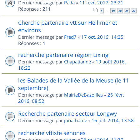
Dernier message par
Pada
«
11 févr. 2017, 23:21
Réponses :
211
1
19
20
21
22
…
Cherche partenaire vtt sur Hellimer et
environs
Dernier message par
Fred7
«
17 oct. 2016, 14:35
Réponses :
1
recherche partenaire région Lixing
Dernier message par
Chapatianne
«
19 août 2016,
18:22
les Balades de la Vallée de la Meuse (le 11
septembre)
Dernier message par
MairieDeBazoilles
«
26 févr.
2016, 08:52
Recherche partenaire secteur Longwy
Dernier message par
jonathan.v
«
16 juil. 2014, 13:58
recherche vttiste senones
Dernier message par
rattes
«
26 mai 2014, 11:39