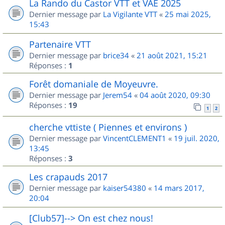
La Rando du Castor VTT et VAE 2025
Dernier message par
La Vigilante VTT
«
25 mai 2025,
15:43
Partenaire VTT
Dernier message par
brice34
«
21 août 2021, 15:21
Réponses :
1
Forêt domaniale de Moyeuvre.
Dernier message par
Jerem54
«
04 août 2020, 09:30
Réponses :
19
1
2
cherche vttiste ( Piennes et environs )
Dernier message par
VincentCLEMENT1
«
19 juil. 2020,
13:45
Réponses :
3
Les crapauds 2017
Dernier message par
kaiser54380
«
14 mars 2017,
20:04
[Club57]--> On est chez nous!