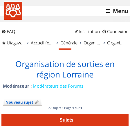
Menu
FAQ
Inscription
Connexion
UtagawaVTT (Randos VTT et VTTAE avec traces GPS)
Accueil forum
Générale
Organisation de sorties & Recherche de partenaires
Organisation de sorties en région Lorraine
Organisation de sorties en
région Lorraine
Modérateur :
Modérateurs des Forums
Nouveau sujet
27 sujets • Page
1
sur
1
Sujets