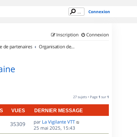
Connexion
Inscription
Connexion
e de partenaires
Organisation de sorties en région Lorraine
aine
27 sujets • Page
1
sur
1
S
VUES
DERNIER MESSAGE
D
par
La Vigilante VTT
V
35309
e
25 mai 2025, 15:43
r
u