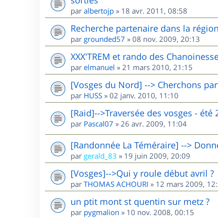
par
albertojp
»
18 avr. 2011, 08:58
Recherche partenaire dans la région 
par
grounded57
»
08 nov. 2009, 20:13
XXX'TREM et rando des Chanoinesse
par
elmanuel
»
21 mars 2010, 21:15
[Vosges du Nord] --> Cherchons par
par
HUSS
»
02 janv. 2010, 11:10
[Raid]-->Traversée des vosges - été 
par
Pascal07
»
26 avr. 2009, 11:04
[Randonnée La Téméraire] --> Donne 
par
gerald_83
»
19 juin 2009, 20:09
[Vosges]-->Qui y roule début avril ?
par
THOMAS ACHOURI
»
12 mars 2009, 12
un ptit mont st quentin sur metz ?
par
pygmalion
»
10 nov. 2008, 00:15