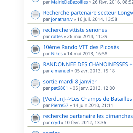
par
MairieDeBazoilles
»
26 févr. 2016, 08:5
Recherche partenaire secteur Long
par
jonathan.v
»
16 juil. 2014, 13:58
recherche vttiste senones
par
rattes
»
26 mai 2014, 11:39
10ème Rando VTT des Picosés
par
Nikos
»
14 mai 2013, 16:58
RANDONNEE DES CHANOINESSES + R
par
elmanuel
»
05 avr. 2013, 15:18
sortie mardi 8 janvier
par
pat6801
»
05 janv. 2013, 12:00
[Verdun]-->Les Champs de Batailles
par
Pierre57
»
14 juin 2010, 21:11
recherche partenaire les dimanches
par
cryd
»
10 févr. 2012, 13:36
sorties