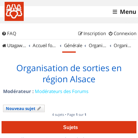
Menu
FAQ
Inscription
Connexion
UtagawaVTT (Randos VTT et VTTAE avec traces GPS)
Accueil forum
Générale
Organisation de sorties & Recherche de partenaires
Organisation de sorties en région Alsace
Organisation de sorties en
région Alsace
Modérateur :
Modérateurs des Forums
Nouveau sujet
4 sujets • Page
1
sur
1
Sujets