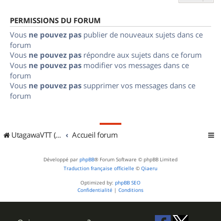
PERMISSIONS DU FORUM
Vous
ne pouvez pas
publier de nouveaux sujets dans ce
forum
Vous
ne pouvez pas
répondre aux sujets dans ce forum
Vous
ne pouvez pas
modifier vos messages dans ce
forum
Vous
ne pouvez pas
supprimer vos messages dans ce
forum
UtagawaVTT (Randos VTT et VTTAE avec traces GPS)
Accueil forum
Développé par
phpBB
® Forum Software © phpBB Limited
Traduction française officielle
©
Qiaeru
Optimized by:
phpBB SEO
Confidentialité
|
Conditions