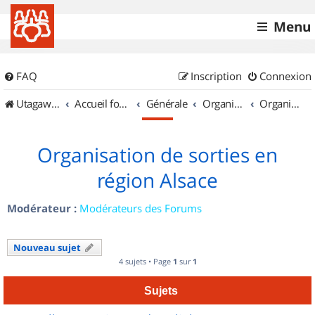
Menu
FAQ
Inscription
Connexion
UtagawaVTT (Randos VTT et VTTAE avec traces GPS)
Accueil forum
Générale
Organisation de sorties & Recherche de partenaires
Organisation de sorties en région Alsace
Organisation de sorties en
région Alsace
Modérateur :
Modérateurs des Forums
Nouveau sujet
4 sujets • Page
1
sur
1
Sujets