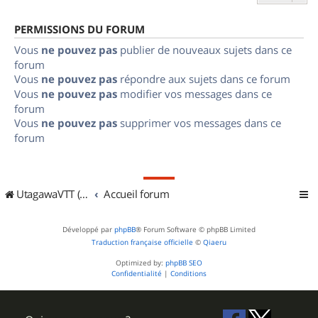
PERMISSIONS DU FORUM
Vous
ne pouvez pas
publier de nouveaux sujets dans ce
forum
Vous
ne pouvez pas
répondre aux sujets dans ce forum
Vous
ne pouvez pas
modifier vos messages dans ce
forum
Vous
ne pouvez pas
supprimer vos messages dans ce
forum
UtagawaVTT (Randos VTT et VTTAE avec traces GPS)
Accueil forum
Développé par
phpBB
® Forum Software © phpBB Limited
Traduction française officielle
©
Qiaeru
Optimized by:
phpBB SEO
Confidentialité
|
Conditions