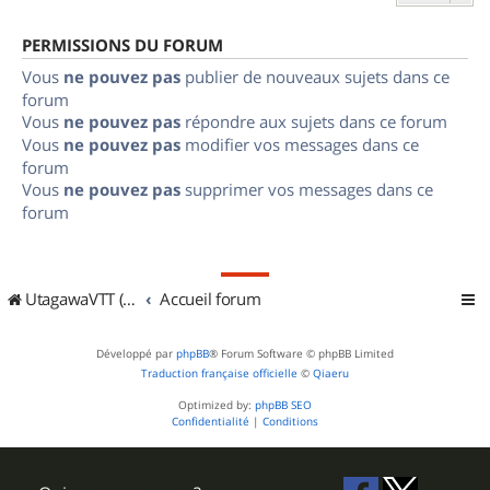
PERMISSIONS DU FORUM
Vous
ne pouvez pas
publier de nouveaux sujets dans ce
forum
Vous
ne pouvez pas
répondre aux sujets dans ce forum
Vous
ne pouvez pas
modifier vos messages dans ce
forum
Vous
ne pouvez pas
supprimer vos messages dans ce
forum
UtagawaVTT (Randos VTT et VTTAE avec traces GPS)
Accueil forum
Développé par
phpBB
® Forum Software © phpBB Limited
Traduction française officielle
©
Qiaeru
Optimized by:
phpBB SEO
Confidentialité
|
Conditions