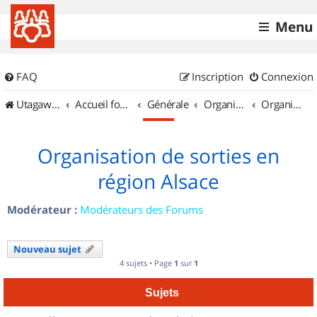
Menu
FAQ
Inscription
Connexion
UtagawaVTT (Randos VTT et VTTAE avec traces GPS)
Accueil forum
Générale
Organisation de sorties & Recherche de partenaires
Organisation de sorties en région Alsace
Organisation de sorties en
région Alsace
Modérateur :
Modérateurs des Forums
Nouveau sujet
4 sujets • Page
1
sur
1
Sujets