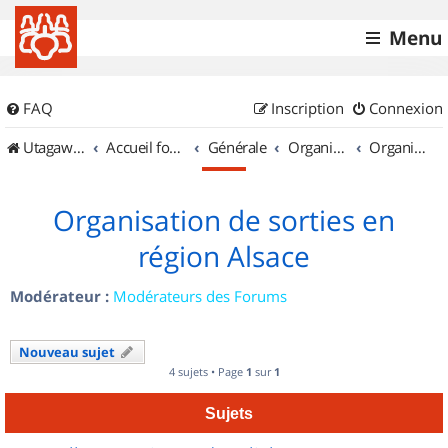
Menu
FAQ
Inscription
Connexion
UtagawaVTT (Randos VTT et VTTAE avec traces GPS)
Accueil forum
Générale
Organisation de sorties & Recherche de partenaires
Organisation de sorties en région Alsace
Organisation de sorties en
région Alsace
Modérateur :
Modérateurs des Forums
Nouveau sujet
4 sujets • Page
1
sur
1
Sujets