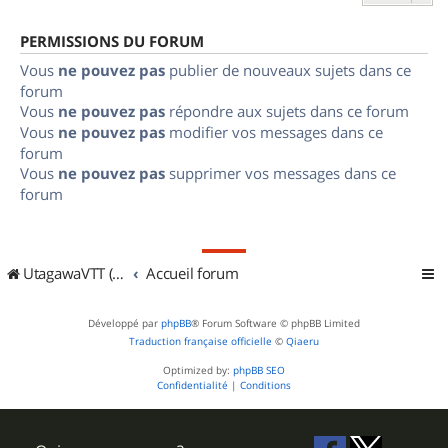
PERMISSIONS DU FORUM
Vous
ne pouvez pas
publier de nouveaux sujets dans ce
forum
Vous
ne pouvez pas
répondre aux sujets dans ce forum
Vous
ne pouvez pas
modifier vos messages dans ce
forum
Vous
ne pouvez pas
supprimer vos messages dans ce
forum
UtagawaVTT (Randos VTT et VTTAE avec traces GPS)
Accueil forum
Développé par
phpBB
® Forum Software © phpBB Limited
Traduction française officielle
©
Qiaeru
Optimized by:
phpBB SEO
Confidentialité
|
Conditions