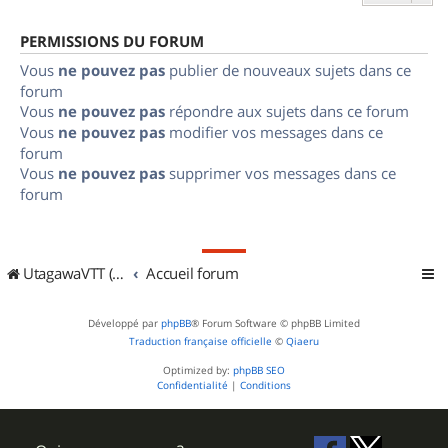
PERMISSIONS DU FORUM
Vous
ne pouvez pas
publier de nouveaux sujets dans ce
forum
Vous
ne pouvez pas
répondre aux sujets dans ce forum
Vous
ne pouvez pas
modifier vos messages dans ce
forum
Vous
ne pouvez pas
supprimer vos messages dans ce
forum
UtagawaVTT (Randos VTT et VTTAE avec traces GPS)
Accueil forum
Développé par
phpBB
® Forum Software © phpBB Limited
Traduction française officielle
©
Qiaeru
Optimized by:
phpBB SEO
Confidentialité
|
Conditions