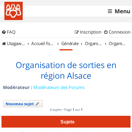
Menu
FAQ
Inscription
Connexion
UtagawaVTT (Randos VTT et VTTAE avec traces GPS)
Accueil forum
Générale
Organisation de sorties & Recherche de partenaires
Organisation de sorties en région Alsace
Organisation de sorties en
région Alsace
Modérateur :
Modérateurs des Forums
Nouveau sujet
4 sujets • Page
1
sur
1
Sujets