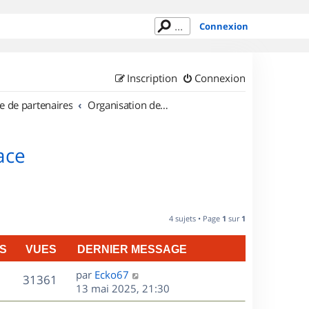
Connexion
Inscription
Connexion
e de partenaires
Organisation de sorties en région Alsace
ace
4 sujets • Page
1
sur
1
S
VUES
DERNIER MESSAGE
D
par
Ecko67
V
31361
e
13 mai 2025, 21:30
r
u