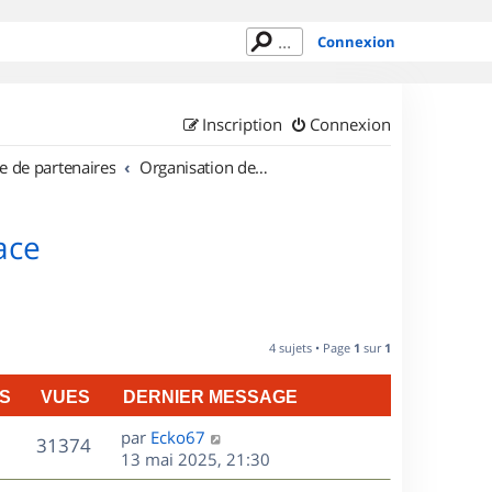
Connexion
Inscription
Connexion
e de partenaires
Organisation de sorties en région Alsace
ace
4 sujets • Page
1
sur
1
S
VUES
DERNIER MESSAGE
D
par
Ecko67
V
31374
e
13 mai 2025, 21:30
r
u