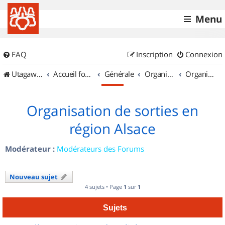
Menu
FAQ
Inscription
Connexion
UtagawaVTT (Randos VTT et VTTAE avec traces GPS)
Accueil forum
Générale
Organisation de sorties & Recherche de partenaires
Organisation de sorties en région Alsace
Organisation de sorties en
région Alsace
Modérateur :
Modérateurs des Forums
Nouveau sujet
4 sujets • Page
1
sur
1
Sujets