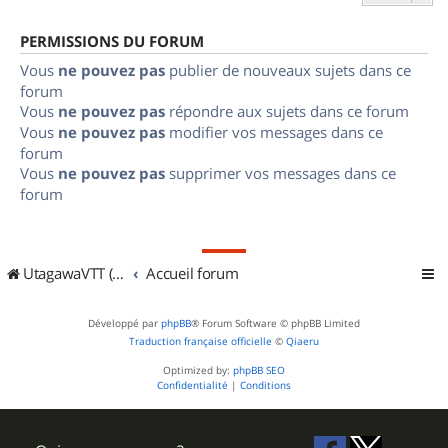
PERMISSIONS DU FORUM
Vous
ne pouvez pas
publier de nouveaux sujets dans ce
forum
Vous
ne pouvez pas
répondre aux sujets dans ce forum
Vous
ne pouvez pas
modifier vos messages dans ce
forum
Vous
ne pouvez pas
supprimer vos messages dans ce
forum
UtagawaVTT (Randos VTT et VTTAE avec traces GPS)
Accueil forum
Développé par
phpBB
® Forum Software © phpBB Limited
Traduction française officielle
©
Qiaeru
Optimized by:
phpBB SEO
Confidentialité
|
Conditions