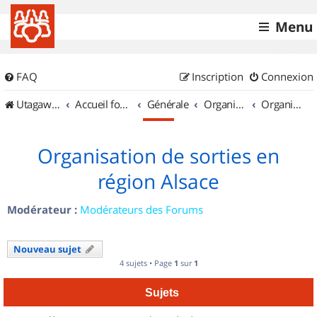
Menu
FAQ
Inscription
Connexion
UtagawaVTT (Randos VTT et VTTAE avec traces GPS)
Accueil forum
Générale
Organisation de sorties & Recherche de partenaires
Organisation de sorties en région Alsace
Organisation de sorties en
région Alsace
Modérateur :
Modérateurs des Forums
Nouveau sujet
4 sujets • Page
1
sur
1
Sujets