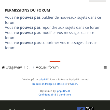
PERMISSIONS DU FORUM
Vous
ne pouvez pas
publier de nouveaux sujets dans ce
forum
Vous
ne pouvez pas
répondre aux sujets dans ce forum
Vous
ne pouvez pas
modifier vos messages dans ce
forum
Vous
ne pouvez pas
supprimer vos messages dans ce
forum
UtagawaVTT (Randos VTT et VTTAE avec traces GPS)
Accueil forum
Développé par
phpBB
® Forum Software © phpBB Limited
Traduction française officielle
©
Qiaeru
Optimized by:
phpBB SEO
Confidentialité
|
Conditions