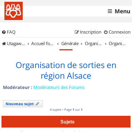
Menu
FAQ
Inscription
Connexion
UtagawaVTT (Randos VTT et VTTAE avec traces GPS)
Accueil forum
Générale
Organisation de sorties & Recherche de partenaires
Organisation de sorties en région Alsace
Organisation de sorties en
région Alsace
Modérateur :
Modérateurs des Forums
Nouveau sujet
4 sujets • Page
1
sur
1
Sujets