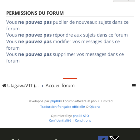
PERMISSIONS DU FORUM
Vous
ne pouvez pas
publier de nouveaux sujets dans ce
forum
Vous
ne pouvez pas
répondre aux sujets dans ce forum
Vous
ne pouvez pas
modifier vos messages dans ce
forum
Vous
ne pouvez pas
supprimer vos messages dans ce
forum
UtagawaVTT (Randos VTT et VTTAE avec traces GPS)
Accueil forum
Développé par
phpBB
® Forum Software © phpBB Limited
Traduction française officielle
©
Qiaeru
Optimized by:
phpBB SEO
Confidentialité
|
Conditions