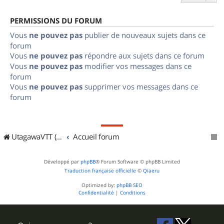
PERMISSIONS DU FORUM
Vous
ne pouvez pas
publier de nouveaux sujets dans ce
forum
Vous
ne pouvez pas
répondre aux sujets dans ce forum
Vous
ne pouvez pas
modifier vos messages dans ce
forum
Vous
ne pouvez pas
supprimer vos messages dans ce
forum
UtagawaVTT (Randos VTT et VTTAE avec traces GPS)
Accueil forum
Développé par
phpBB
® Forum Software © phpBB Limited
Traduction française officielle
©
Qiaeru
Optimized by:
phpBB SEO
Confidentialité
|
Conditions