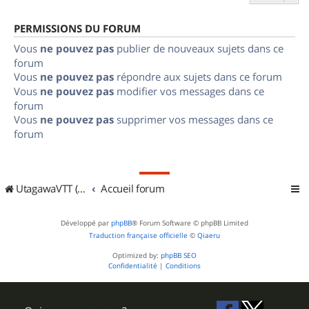
PERMISSIONS DU FORUM
Vous
ne pouvez pas
publier de nouveaux sujets dans ce
forum
Vous
ne pouvez pas
répondre aux sujets dans ce forum
Vous
ne pouvez pas
modifier vos messages dans ce
forum
Vous
ne pouvez pas
supprimer vos messages dans ce
forum
UtagawaVTT (Randos VTT et VTTAE avec traces GPS)
Accueil forum
Développé par
phpBB
® Forum Software © phpBB Limited
Traduction française officielle
©
Qiaeru
Optimized by:
phpBB SEO
Confidentialité
|
Conditions