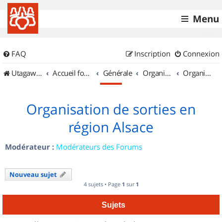
Menu
FAQ
Inscription
Connexion
UtagawaVTT (Randos VTT et VTTAE avec traces GPS)
Accueil forum
Générale
Organisation de sorties & Recherche de partenaires
Organisation de sorties en région Alsace
Organisation de sorties en
région Alsace
Modérateur :
Modérateurs des Forums
Nouveau sujet
4 sujets • Page
1
sur
1
Sujets