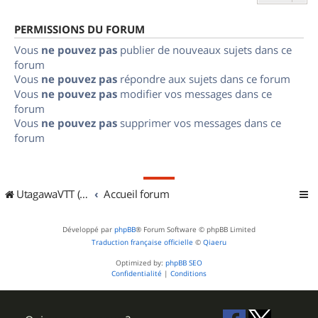
PERMISSIONS DU FORUM
Vous
ne pouvez pas
publier de nouveaux sujets dans ce
forum
Vous
ne pouvez pas
répondre aux sujets dans ce forum
Vous
ne pouvez pas
modifier vos messages dans ce
forum
Vous
ne pouvez pas
supprimer vos messages dans ce
forum
UtagawaVTT (Randos VTT et VTTAE avec traces GPS)
Accueil forum
Développé par
phpBB
® Forum Software © phpBB Limited
Traduction française officielle
©
Qiaeru
Optimized by:
phpBB SEO
Confidentialité
|
Conditions