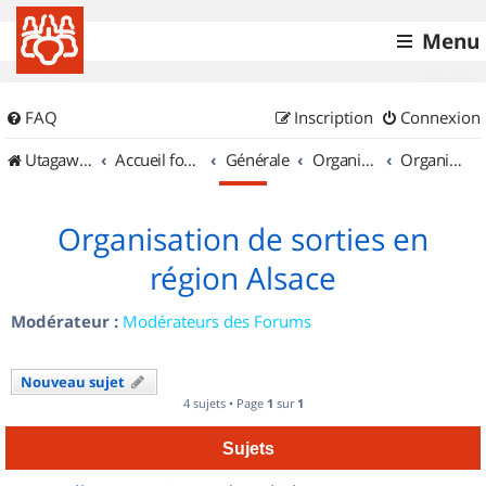
Menu
FAQ
Inscription
Connexion
UtagawaVTT (Randos VTT et VTTAE avec traces GPS)
Accueil forum
Générale
Organisation de sorties & Recherche de partenaires
Organisation de sorties en région Alsace
Organisation de sorties en
région Alsace
Modérateur :
Modérateurs des Forums
Nouveau sujet
4 sujets • Page
1
sur
1
Sujets