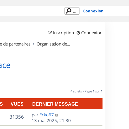
Connexion
Inscription
Connexion
e de partenaires
Organisation de sorties en région Alsace
ace
4 sujets • Page
1
sur
1
S
VUES
DERNIER MESSAGE
D
par
Ecko67
V
31356
e
13 mai 2025, 21:30
r
u