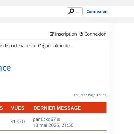
Connexion
Inscription
Connexion
e de partenaires
Organisation de sorties en région Alsace
ace
4 sujets • Page
1
sur
1
S
VUES
DERNIER MESSAGE
D
par
Ecko67
V
31370
e
13 mai 2025, 21:30
r
u