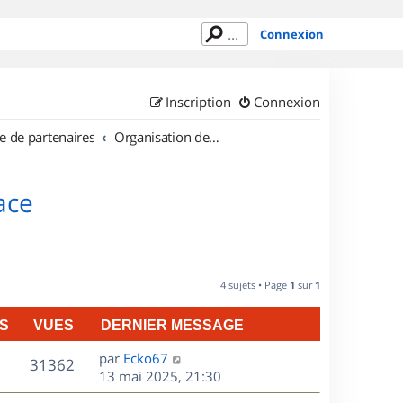
Connexion
Inscription
Connexion
e de partenaires
Organisation de sorties en région Alsace
ace
4 sujets • Page
1
sur
1
S
VUES
DERNIER MESSAGE
D
par
Ecko67
V
31362
e
13 mai 2025, 21:30
r
u