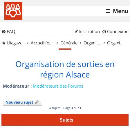
Menu
FAQ
Inscription
Connexion
UtagawaVTT (Randos VTT et VTTAE avec traces GPS)
Accueil forum
Générale
Organisation de sorties & Recherche de partenaires
Organisation de sorties en région Alsace
Organisation de sorties en
région Alsace
Modérateur :
Modérateurs des Forums
Nouveau sujet
4 sujets • Page
1
sur
1
Sujets