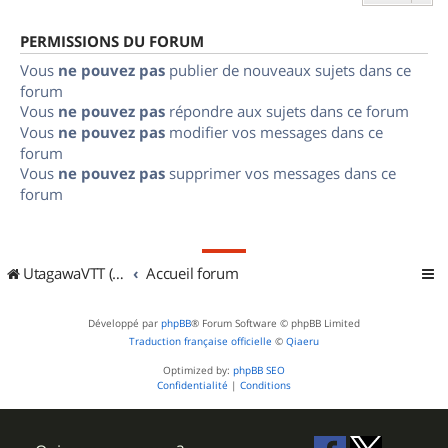
PERMISSIONS DU FORUM
Vous
ne pouvez pas
publier de nouveaux sujets dans ce
forum
Vous
ne pouvez pas
répondre aux sujets dans ce forum
Vous
ne pouvez pas
modifier vos messages dans ce
forum
Vous
ne pouvez pas
supprimer vos messages dans ce
forum
UtagawaVTT (Randos VTT et VTTAE avec traces GPS)
Accueil forum
Développé par
phpBB
® Forum Software © phpBB Limited
Traduction française officielle
©
Qiaeru
Optimized by:
phpBB SEO
Confidentialité
|
Conditions