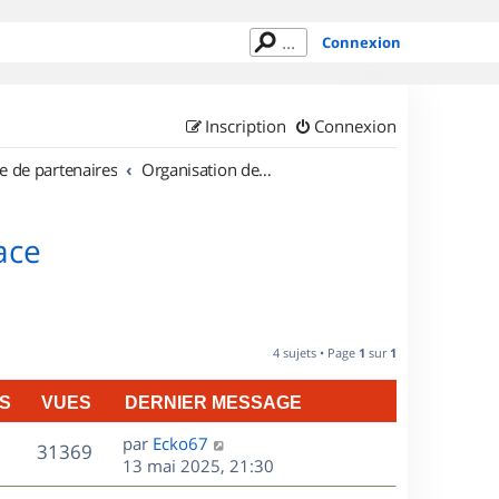
Connexion
Inscription
Connexion
e de partenaires
Organisation de sorties en région Alsace
ace
4 sujets • Page
1
sur
1
S
VUES
DERNIER MESSAGE
D
par
Ecko67
V
31369
e
13 mai 2025, 21:30
r
u