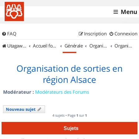
Menu
FAQ
Inscription
Connexion
UtagawaVTT (Randos VTT et VTTAE avec traces GPS)
Accueil forum
Générale
Organisation de sorties & Recherche de partenaires
Organisation de sorties en région Alsace
Organisation de sorties en
région Alsace
Modérateur :
Modérateurs des Forums
Nouveau sujet
4 sujets • Page
1
sur
1
Sujets