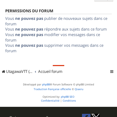
PERMISSIONS DU FORUM
Vous
ne pouvez pas
publier de nouveaux sujets dans ce
forum
Vous
ne pouvez pas
répondre aux sujets dans ce forum
Vous
ne pouvez pas
modifier vos messages dans ce
forum
Vous
ne pouvez pas
supprimer vos messages dans ce
forum
UtagawaVTT (Randos VTT et VTTAE avec traces GPS)
Accueil forum
Développé par
phpBB
® Forum Software © phpBB Limited
Traduction française officielle
©
Qiaeru
Optimized by:
phpBB SEO
Confidentialité
|
Conditions