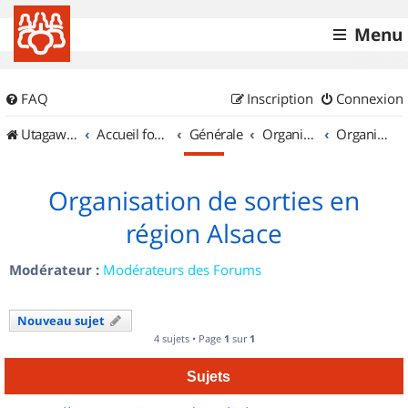
Menu
FAQ
Inscription
Connexion
UtagawaVTT (Randos VTT et VTTAE avec traces GPS)
Accueil forum
Générale
Organisation de sorties & Recherche de partenaires
Organisation de sorties en région Alsace
Organisation de sorties en
région Alsace
Modérateur :
Modérateurs des Forums
Nouveau sujet
4 sujets • Page
1
sur
1
Sujets