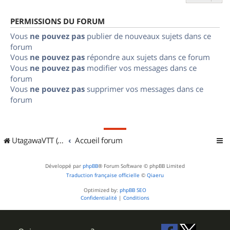
PERMISSIONS DU FORUM
Vous
ne pouvez pas
publier de nouveaux sujets dans ce
forum
Vous
ne pouvez pas
répondre aux sujets dans ce forum
Vous
ne pouvez pas
modifier vos messages dans ce
forum
Vous
ne pouvez pas
supprimer vos messages dans ce
forum
UtagawaVTT (Randos VTT et VTTAE avec traces GPS)
Accueil forum
Développé par
phpBB
® Forum Software © phpBB Limited
Traduction française officielle
©
Qiaeru
Optimized by:
phpBB SEO
Confidentialité
|
Conditions