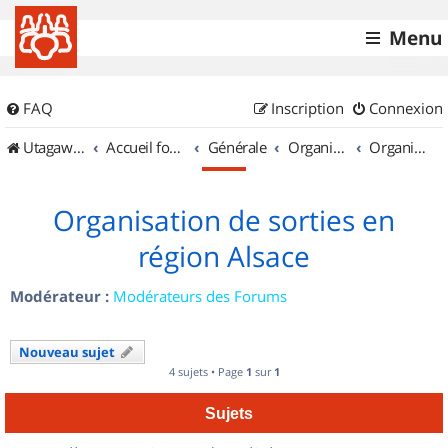
Menu
FAQ
Inscription
Connexion
UtagawaVTT (Randos VTT et VTTAE avec traces GPS)
Accueil forum
Générale
Organisation de sorties & Recherche de partenaires
Organisation de sorties en région Alsace
Organisation de sorties en
région Alsace
Modérateur :
Modérateurs des Forums
Nouveau sujet
4 sujets • Page
1
sur
1
Sujets