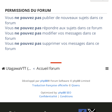
PERMISSIONS DU FORUM
Vous
ne pouvez pas
publier de nouveaux sujets dans ce
forum
Vous
ne pouvez pas
répondre aux sujets dans ce forum
Vous
ne pouvez pas
modifier vos messages dans ce
forum
Vous
ne pouvez pas
supprimer vos messages dans ce
forum
UtagawaVTT (Randos VTT et VTTAE avec traces GPS)
Accueil forum
Développé par
phpBB
® Forum Software © phpBB Limited
Traduction française officielle
©
Qiaeru
Optimized by:
phpBB SEO
Confidentialité
|
Conditions