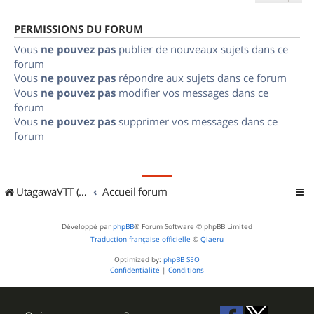
PERMISSIONS DU FORUM
Vous
ne pouvez pas
publier de nouveaux sujets dans ce
forum
Vous
ne pouvez pas
répondre aux sujets dans ce forum
Vous
ne pouvez pas
modifier vos messages dans ce
forum
Vous
ne pouvez pas
supprimer vos messages dans ce
forum
UtagawaVTT (Randos VTT et VTTAE avec traces GPS)
Accueil forum
Développé par
phpBB
® Forum Software © phpBB Limited
Traduction française officielle
©
Qiaeru
Optimized by:
phpBB SEO
Confidentialité
|
Conditions