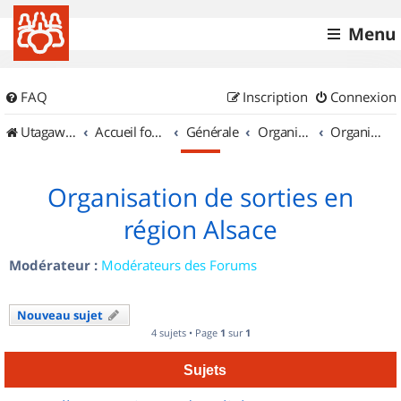
Menu
FAQ
Inscription
Connexion
UtagawaVTT (Randos VTT et VTTAE avec traces GPS)
Accueil forum
Générale
Organisation de sorties & Recherche de partenaires
Organisation de sorties en région Alsace
Organisation de sorties en
région Alsace
Modérateur :
Modérateurs des Forums
Nouveau sujet
4 sujets • Page
1
sur
1
Sujets