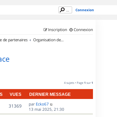
Connexion
Inscription
Connexion
e de partenaires
Organisation de sorties en région Alsace
ace
4 sujets • Page
1
sur
1
S
VUES
DERNIER MESSAGE
D
par
Ecko67
V
31369
e
13 mai 2025, 21:30
r
u