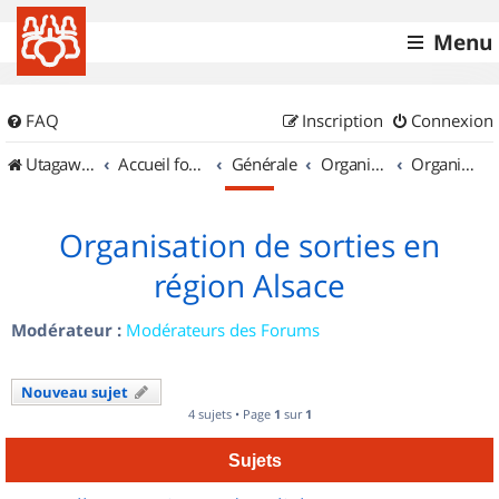
Menu
FAQ
Inscription
Connexion
UtagawaVTT (Randos VTT et VTTAE avec traces GPS)
Accueil forum
Générale
Organisation de sorties & Recherche de partenaires
Organisation de sorties en région Alsace
Organisation de sorties en
région Alsace
Modérateur :
Modérateurs des Forums
Nouveau sujet
4 sujets • Page
1
sur
1
Sujets