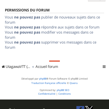
PERMISSIONS DU FORUM
Vous
ne pouvez pas
publier de nouveaux sujets dans ce
forum
Vous
ne pouvez pas
répondre aux sujets dans ce forum
Vous
ne pouvez pas
modifier vos messages dans ce
forum
Vous
ne pouvez pas
supprimer vos messages dans ce
forum
UtagawaVTT (Randos VTT et VTTAE avec traces GPS)
Accueil forum
Développé par
phpBB
® Forum Software © phpBB Limited
Traduction française officielle
©
Qiaeru
Optimized by:
phpBB SEO
Confidentialité
|
Conditions