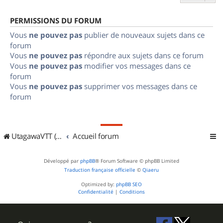
PERMISSIONS DU FORUM
Vous
ne pouvez pas
publier de nouveaux sujets dans ce
forum
Vous
ne pouvez pas
répondre aux sujets dans ce forum
Vous
ne pouvez pas
modifier vos messages dans ce
forum
Vous
ne pouvez pas
supprimer vos messages dans ce
forum
UtagawaVTT (Randos VTT et VTTAE avec traces GPS)
Accueil forum
Développé par
phpBB
® Forum Software © phpBB Limited
Traduction française officielle
©
Qiaeru
Optimized by:
phpBB SEO
Confidentialité
|
Conditions