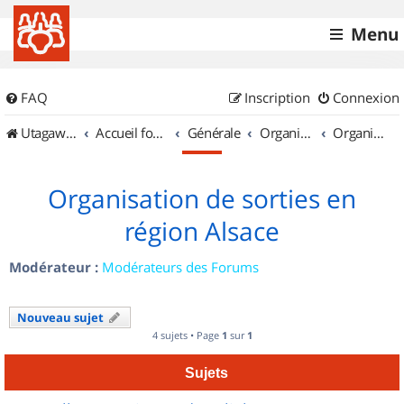
Menu
FAQ
Inscription
Connexion
UtagawaVTT (Randos VTT et VTTAE avec traces GPS)
Accueil forum
Générale
Organisation de sorties & Recherche de partenaires
Organisation de sorties en région Alsace
Organisation de sorties en
région Alsace
Modérateur :
Modérateurs des Forums
Nouveau sujet
4 sujets • Page
1
sur
1
Sujets