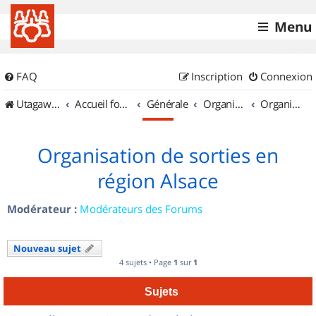
Menu
FAQ
Inscription
Connexion
UtagawaVTT (Randos VTT et VTTAE avec traces GPS)
Accueil forum
Générale
Organisation de sorties & Recherche de partenaires
Organisation de sorties en région Alsace
Organisation de sorties en
région Alsace
Modérateur :
Modérateurs des Forums
Nouveau sujet
4 sujets • Page
1
sur
1
Sujets