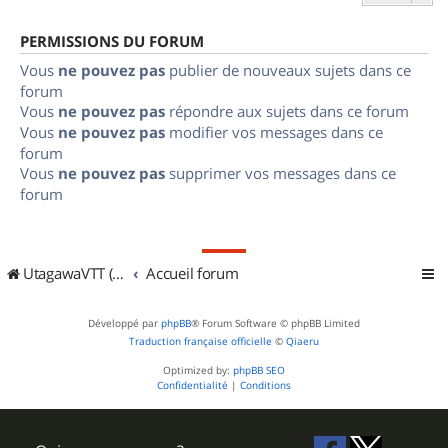
PERMISSIONS DU FORUM
Vous
ne pouvez pas
publier de nouveaux sujets dans ce
forum
Vous
ne pouvez pas
répondre aux sujets dans ce forum
Vous
ne pouvez pas
modifier vos messages dans ce
forum
Vous
ne pouvez pas
supprimer vos messages dans ce
forum
UtagawaVTT (Randos VTT et VTTAE avec traces GPS)
Accueil forum
Développé par
phpBB
® Forum Software © phpBB Limited
Traduction française officielle
©
Qiaeru
Optimized by:
phpBB SEO
Confidentialité
|
Conditions