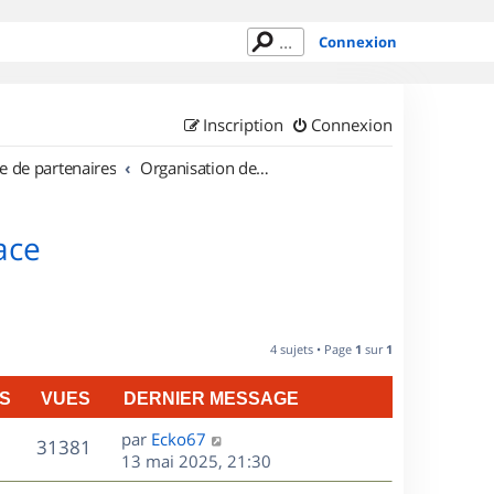
Connexion
Inscription
Connexion
e de partenaires
Organisation de sorties en région Alsace
ace
4 sujets • Page
1
sur
1
S
VUES
DERNIER MESSAGE
D
par
Ecko67
V
31381
e
13 mai 2025, 21:30
r
u