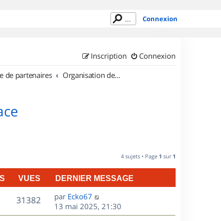
Connexion
Inscription
Connexion
e de partenaires
Organisation de sorties en région Alsace
ace
4 sujets • Page
1
sur
1
S
VUES
DERNIER MESSAGE
D
par
Ecko67
V
31382
e
13 mai 2025, 21:30
r
u