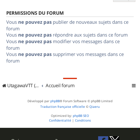
PERMISSIONS DU FORUM
Vous
ne pouvez pas
publier de nouveaux sujets dans ce
forum
Vous
ne pouvez pas
répondre aux sujets dans ce forum
Vous
ne pouvez pas
modifier vos messages dans ce
forum
Vous
ne pouvez pas
supprimer vos messages dans ce
forum
UtagawaVTT (Randos VTT et VTTAE avec traces GPS)
Accueil forum
Développé par
phpBB
® Forum Software © phpBB Limited
Traduction française officielle
©
Qiaeru
Optimized by:
phpBB SEO
Confidentialité
|
Conditions