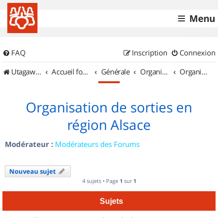
Menu
FAQ
Inscription
Connexion
UtagawaVTT (Randos VTT et VTTAE avec traces GPS)
Accueil forum
Générale
Organisation de sorties & Recherche de partenaires
Organisation de sorties en région Alsace
Organisation de sorties en
région Alsace
Modérateur :
Modérateurs des Forums
Nouveau sujet
4 sujets • Page
1
sur
1
Sujets