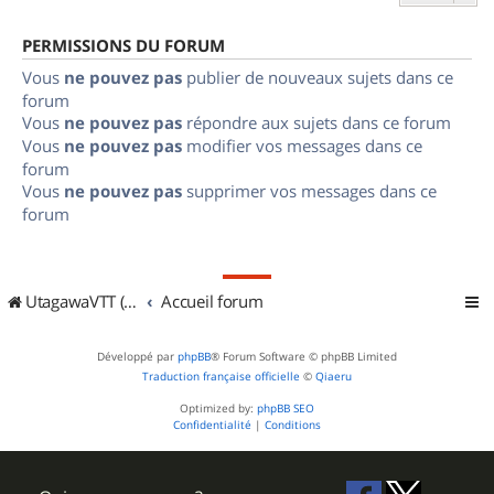
PERMISSIONS DU FORUM
Vous
ne pouvez pas
publier de nouveaux sujets dans ce
forum
Vous
ne pouvez pas
répondre aux sujets dans ce forum
Vous
ne pouvez pas
modifier vos messages dans ce
forum
Vous
ne pouvez pas
supprimer vos messages dans ce
forum
UtagawaVTT (Randos VTT et VTTAE avec traces GPS)
Accueil forum
Développé par
phpBB
® Forum Software © phpBB Limited
Traduction française officielle
©
Qiaeru
Optimized by:
phpBB SEO
Confidentialité
|
Conditions