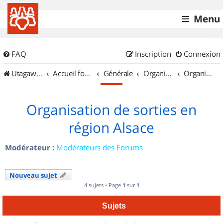
Menu
FAQ
Inscription
Connexion
UtagawaVTT (Randos VTT et VTTAE avec traces GPS)
Accueil forum
Générale
Organisation de sorties & Recherche de partenaires
Organisation de sorties en région Alsace
Organisation de sorties en
région Alsace
Modérateur :
Modérateurs des Forums
Nouveau sujet
4 sujets • Page
1
sur
1
Sujets