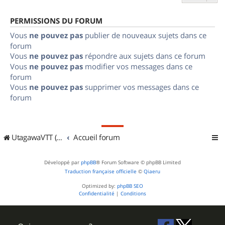
PERMISSIONS DU FORUM
Vous
ne pouvez pas
publier de nouveaux sujets dans ce
forum
Vous
ne pouvez pas
répondre aux sujets dans ce forum
Vous
ne pouvez pas
modifier vos messages dans ce
forum
Vous
ne pouvez pas
supprimer vos messages dans ce
forum
UtagawaVTT (Randos VTT et VTTAE avec traces GPS)
Accueil forum
Développé par
phpBB
® Forum Software © phpBB Limited
Traduction française officielle
©
Qiaeru
Optimized by:
phpBB SEO
Confidentialité
|
Conditions