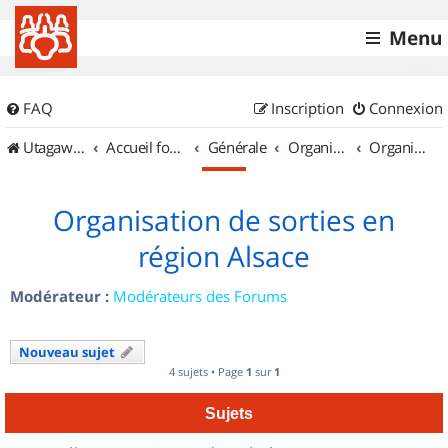
Menu
FAQ
Inscription
Connexion
UtagawaVTT (Randos VTT et VTTAE avec traces GPS)
Accueil forum
Générale
Organisation de sorties & Recherche de partenaires
Organisation de sorties en région Alsace
Organisation de sorties en
région Alsace
Modérateur :
Modérateurs des Forums
Nouveau sujet
4 sujets • Page
1
sur
1
Sujets