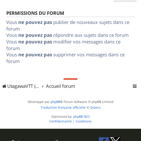
PERMISSIONS DU FORUM
Vous
ne pouvez pas
publier de nouveaux sujets dans ce
forum
Vous
ne pouvez pas
répondre aux sujets dans ce forum
Vous
ne pouvez pas
modifier vos messages dans ce
forum
Vous
ne pouvez pas
supprimer vos messages dans ce
forum
UtagawaVTT (Randos VTT et VTTAE avec traces GPS)
Accueil forum
Développé par
phpBB
® Forum Software © phpBB Limited
Traduction française officielle
©
Qiaeru
Optimized by:
phpBB SEO
Confidentialité
|
Conditions