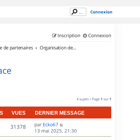
Connexion
Inscription
Connexion
e de partenaires
Organisation de sorties en région Alsace
ace
4 sujets • Page
1
sur
1
S
VUES
DERNIER MESSAGE
D
par
Ecko67
V
31378
e
13 mai 2025, 21:30
r
u