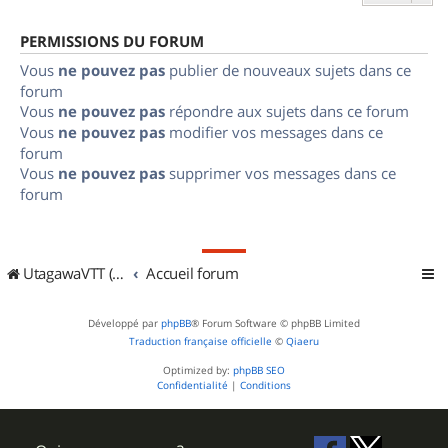
PERMISSIONS DU FORUM
Vous
ne pouvez pas
publier de nouveaux sujets dans ce
forum
Vous
ne pouvez pas
répondre aux sujets dans ce forum
Vous
ne pouvez pas
modifier vos messages dans ce
forum
Vous
ne pouvez pas
supprimer vos messages dans ce
forum
UtagawaVTT (Randos VTT et VTTAE avec traces GPS)
Accueil forum
Développé par
phpBB
® Forum Software © phpBB Limited
Traduction française officielle
©
Qiaeru
Optimized by:
phpBB SEO
Confidentialité
|
Conditions