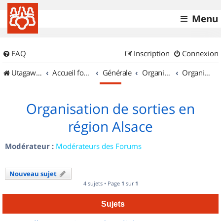
Menu
FAQ
Inscription
Connexion
UtagawaVTT (Randos VTT et VTTAE avec traces GPS)
Accueil forum
Générale
Organisation de sorties & Recherche de partenaires
Organisation de sorties en région Alsace
Organisation de sorties en
région Alsace
Modérateur :
Modérateurs des Forums
Nouveau sujet
4 sujets • Page
1
sur
1
Sujets