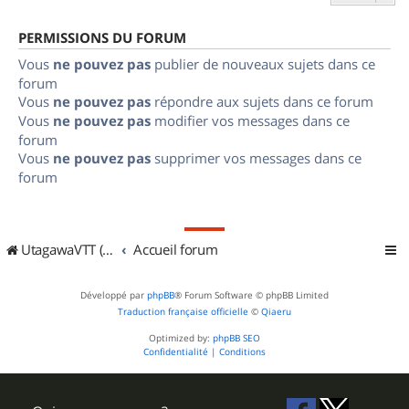
PERMISSIONS DU FORUM
Vous
ne pouvez pas
publier de nouveaux sujets dans ce
forum
Vous
ne pouvez pas
répondre aux sujets dans ce forum
Vous
ne pouvez pas
modifier vos messages dans ce
forum
Vous
ne pouvez pas
supprimer vos messages dans ce
forum
UtagawaVTT (Randos VTT et VTTAE avec traces GPS)
Accueil forum
Développé par
phpBB
® Forum Software © phpBB Limited
Traduction française officielle
©
Qiaeru
Optimized by:
phpBB SEO
Confidentialité
|
Conditions