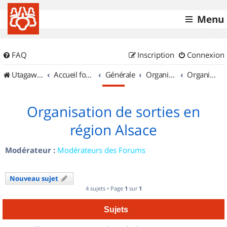
Menu
FAQ
Inscription
Connexion
UtagawaVTT (Randos VTT et VTTAE avec traces GPS)
Accueil forum
Générale
Organisation de sorties & Recherche de partenaires
Organisation de sorties en région Alsace
Organisation de sorties en
région Alsace
Modérateur :
Modérateurs des Forums
Nouveau sujet
4 sujets • Page
1
sur
1
Sujets